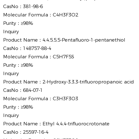
CasNo：
381-98-6
Molecular Formula：
C4H3F3O2
Purity：
≥98%
Inquiry
Product Name：
4,4,5,5,5-Pentafluoro-1-pentanethiol
CasNo：
148757-88-4
Molecular Formula：
C5H7F5S
Purity：
≥98%
Inquiry
Product Name：
2-Hydroxy-3,3,3-trifluoropropanoic acid
CasNo：
684-07-1
Molecular Formula：
C3H3F3O3
Purity：
≥98%
Inquiry
Product Name：
Ethyl 4,4,4-trifluorocrotonate
CasNo：
25597-16-4