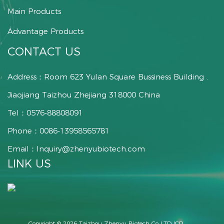
Main Products
Advantage Products
CONTACT US
Address：Room 623 Yulan Square Bussiness Building .
Jiaojiang Taizhou Zhejiang 318000 China
Tel：0576-88808091
Phone：0086-13958565781
Email：
Inquiry@zhenyubiotech.com
LINK US
Copyright © 2026
Taizhou Zhenyu Biotech Co.,LTD
ICP