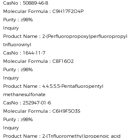
CasNo：
50889-46-8
Molecular Formula：
C9H17F2O4P
Purity：
≥98%
Inquiry
Product Name：
2-(Perfluoropropoxy)perfluoropropyl
trifluorovinyl
CasNo：
1644-11-7
Molecular Formula：
C8F16O2
Purity：
≥98%
Inquiry
Product Name：
4,4,5,5,5-Pentafluoropentyl
methanesulfonate
CasNo：
252947-01-6
Molecular Formula：
C6H9F5O3S
Purity：
≥98%
Inquiry
Product Name：
2-(Trifluoromethyl)propenoic acid