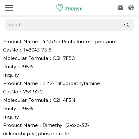



Product Name：
4,4,5,5,5-Pentafluoro-1-pentanol
CasNo：
148043-73-6
Molecular Formula：
C5H7F5O
Purity：
≥98%
Inquiry
Product Name：
2,2,2-Trifluoroethylamine
CasNo：
753-90-2
Molecular Formula：
C2H4F3N
Purity：
≥98%
Inquiry
Product Name：
Dimethyl (2-oxo-3,3-
difluoroheptyl)phosphonate